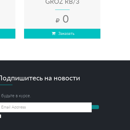
GROZ RB/3
ный
роторный
редукторный
0
Заказать
Подпишитесь на новости
 будьте в курсе.