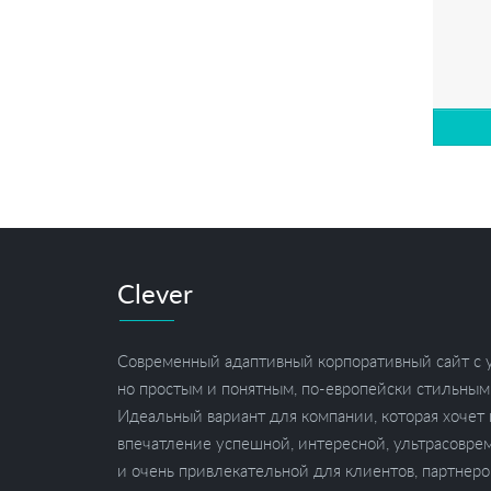
Clever
Современный адаптивный корпоративный сайт с
но простым и понятным, по-европейски стильным
Идеальный вариант для компании, которая хочет
впечатление успешной, интересной, ультрасовре
и очень привлекательной для клиентов, партнеро