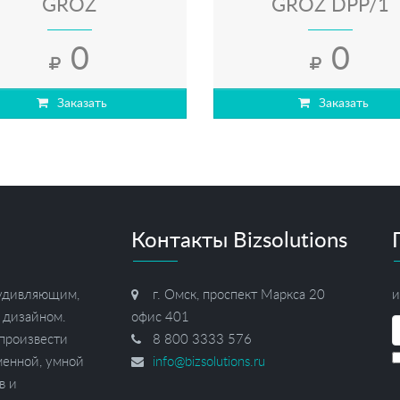
GROZ
GROZ DPP/1
двухдиафрагмен
0
0
Заказать
Заказать
Контакты Bizsolutions
 удивляющим,
г. Омск, проспект Маркса 20
и
 дизайном.
офис 401
 произвести
8 800 3333 576
менной, умной
info@bizsolutions.ru
в и